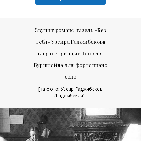
Звучит романс-газель «Без
тебя» Узеира Гаджибекова
в транскрипции Георгия
Бурштейна для фортепиано
соло
[на фото: Узеир Гаджибеков
(Гаджибейли)]