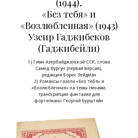
(1944),
«Без тебя» и
«Возлюбленная» (1943)
Узеир Гаджибеков
(Гаджибейли)
1) Гимн Азербайджанской ССР, слова
Самед Вургун (первая версия),
редакция Борис Зейдман
2) Романсы-газели «Без тебя» и
«Возлюбленная» на темы Низами,
транскрипции-фантазии для
фортепиано Георгий Бурштейн