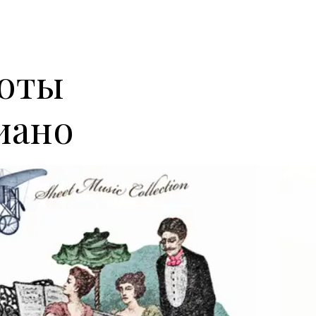
ноты
иано