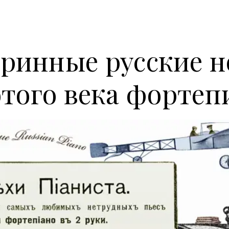
ринные русские 
отого века фортеп