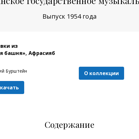
нское государственное музыкал
Выпуск 1954 года
вки из
я башня», Афрасияб
ий Бурштейн
О коллекции
скачать
Содержание