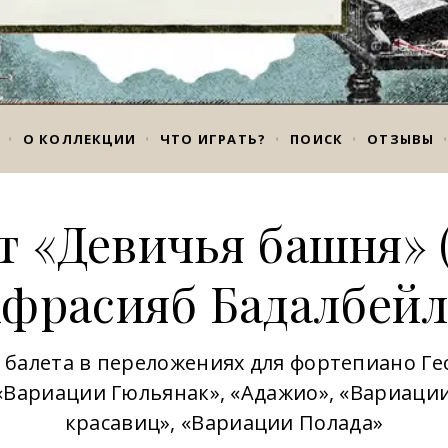
О КОЛЛЕКЦИИ
ЧТО ИГРАТЬ?
ПОИСК
ОТЗЫВЫ
т «Девичья башня» (
фрасияб Бадалбей
 балета в переложениях для фортепиано Ге
 «Вариации Гюльянак», «Адажио», «Вариаци
красавиц», «Вариации Полада»