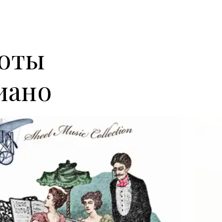
ноты
иано