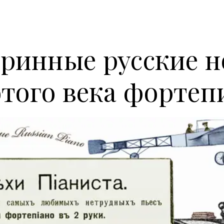
ринные русские 
отого века фортеп