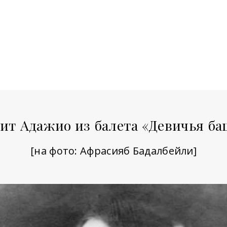
ит Адажио из балета «Девичья б
[на фото: Афрасияб Бадалбейли]