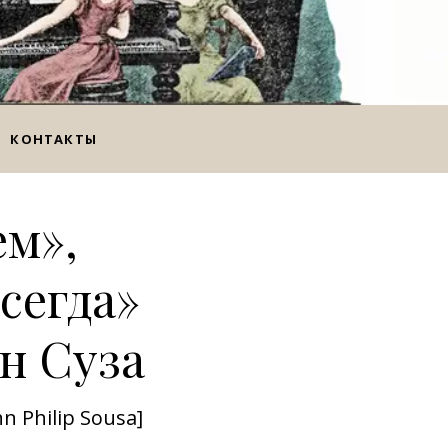
КОНТАКТЫ
ем»,
сегда»
н Суза
n Philip Sousa]