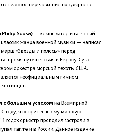
ртепианное переложение популярного
 Philip Sousa) —
композитор и военный
 классик жанра военной музыки — написал
 марш «Звезды и полосы» перед
 во время путешествия в Европу. Суза
жером оркестра морской пехоты США,
 является неофициальным гимном
пехотинцев.
л с большим успехом
на Всемирной
00 году, что принесло ему мировую
911 годах оркестр проводил гастроли в
тупал также и в России. Данное издание