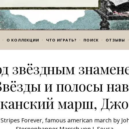
О КОЛЛЕКЦИИ
ЧТО ИГРАТЬ?
ПОИСК
ОТЗЫВЫ
д звёздным знамен
Звёзды и полосы нав
канский марш, Джо
 Stripes Forever, famous american march by Joh
Sternenbanner Marsch von J. Sousa