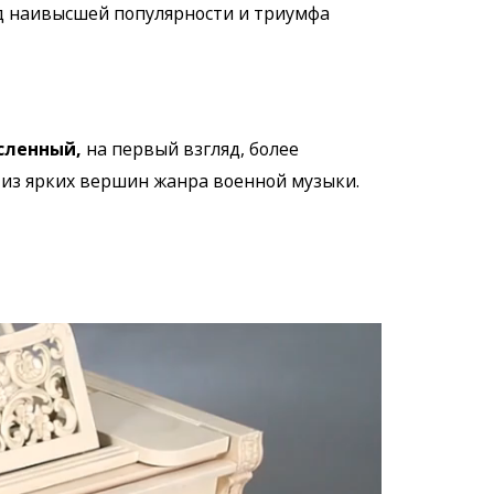
д наивысшей популярности и триумфа
сленный,
на первый взгляд, более
й из ярких вершин жанра военной музыки.