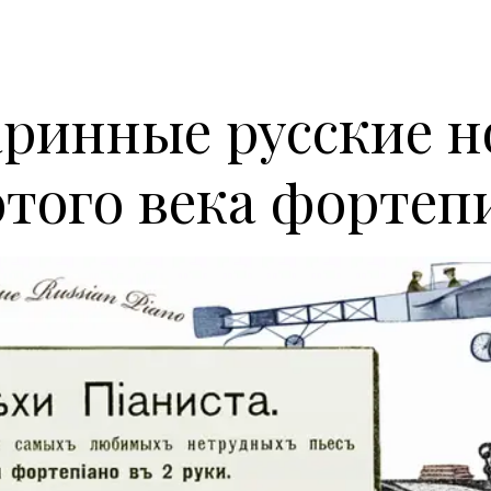
ринные русские 
отого века фортеп