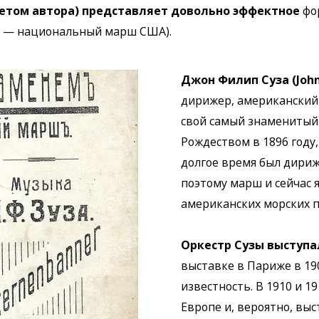
ретом автора) представляет довольно эффектное
фо
ыне — национальный марш США).
Джон Филип Суза (John
дирижер, американский
свой самый знаменитый
Рождеством в 1896 году,
долгое время был дири
поэтому марш и сейчас
американских морских 
Оркестр Сузы выступа
выставке в Париже в 19
известность. В 1910 и 1
Европе и, вероятно, выс