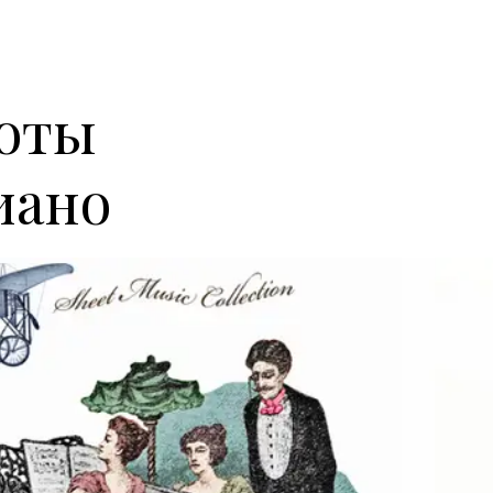
ноты
иано