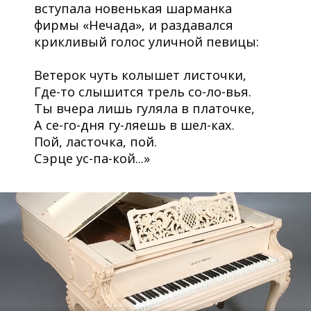
вступала новенькая шарманка
фирмы «Нечада», и раздавался
крикливый голос уличной певицы:
Ветерок чуть колышет листочки,
Где-то слышится трель со-ло-вья.
Ты вчера лишь гуляла в платочке,
А се-го-дня гу-ляешь в шел-ках.
Пой, ласточка, пой.
Сэрце ус-па-кой...»