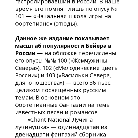
гастролировавший в России. В наше
время его помнят лишь по опусу №
101 — «Начальная школа игры на
фортепиано» (этюды).
Данное же издание показывает
масштаб популярности Бейера в
России —
на обложке перечислены
его опусы №№ 100 («Жемчужины
Севера»), 102 («Мелодические цветы
России») и 103 («Васильки Севера,
для юношества») — всего 36 пьес,
целиком посвящённых русским
темам. В основном это
фортепианные фантазии на темы
известных песен и романсов.
«Chant National Лучина
лучинушка» — одиннадцатая из
двенадцати фантазий сборника