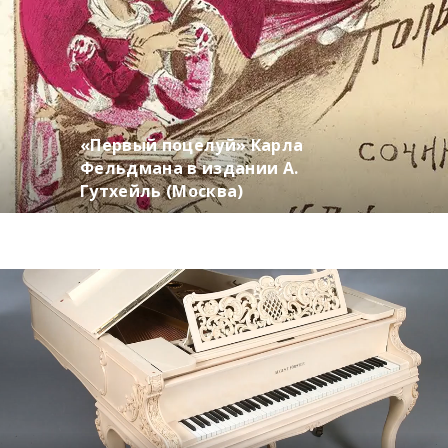
«Первый поцелуй» Карла
Фельдмана в издании А.
Гутхейль (Москва)