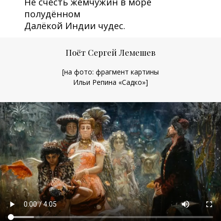
Не счесть жемчужин в море
полудённом
Далёкой Индии чудес.
Поёт Сергей Лемешев
[на фото: фрагмент картины
Ильи Репина «Садко»]