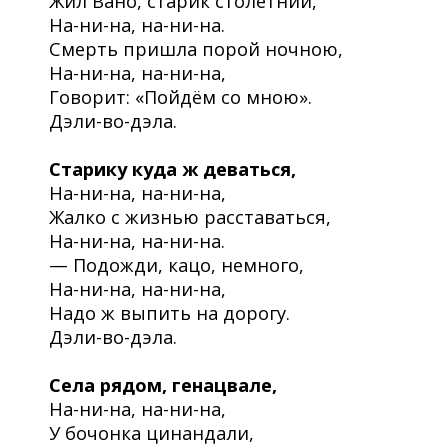
Жил Вано, старик столетний,
На-ни-на, на-ни-на.
Смерть пришла порой ночною,
На-ни-на, на-ни-на,
Говорит: «Пойдём со мною».
Дэли-во-дэла.
Старику куда ж деваться,
На-ни-на, на-ни-на,
Жалко с жизнью расставаться,
На-ни-на, на-ни-на.
— Подожди, кацо, немного,
На-ни-на, на-ни-на,
Надо ж выпить на дорогу.
Дэли-во-дэла.
Села рядом, генацвале,
На-ни-на, на-ни-на,
У бочонка цинандали,