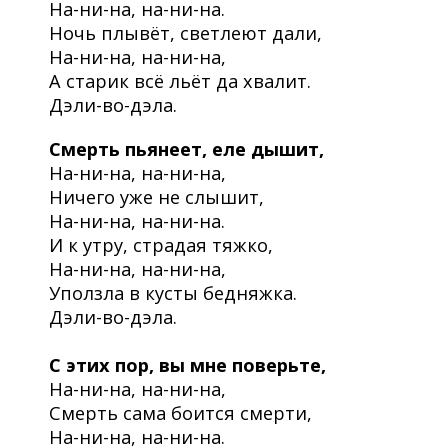
На-ни-на, на-ни-на.
Ночь плывёт, светлеют дали,
На-ни-на, на-ни-на,
А старик всё льёт да хвалит.
Дэли-во-дэла.
Смерть пьянеет, еле дышит,
На-ни-на, на-ни-на,
Ничего уже не слышит,
На-ни-на, на-ни-на.
И к утру, страдая тяжко,
На-ни-на, на-ни-на,
Уползла в кусты бедняжка.
Дэли-во-дэла.
С этих пор, вы мне поверьте,
На-ни-на, на-ни-на,
Смерть сама боится смерти,
На-ни-на, на-ни-на.