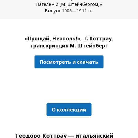
Нагелем и [М. Штейнбергом]»
Выпуск 1906—1911 гг.
«Прощай, Неаполь!», Т. Коттрау,
транскрипция М. Штейнберг
Посмотреть и скачать
О коллекции
Теодоро Коттрау — итальянский