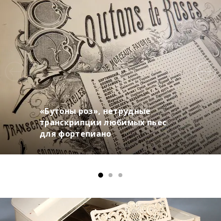
«Бутоны роз», нетрудные
транскрипции любимых пьес
для фортепиано