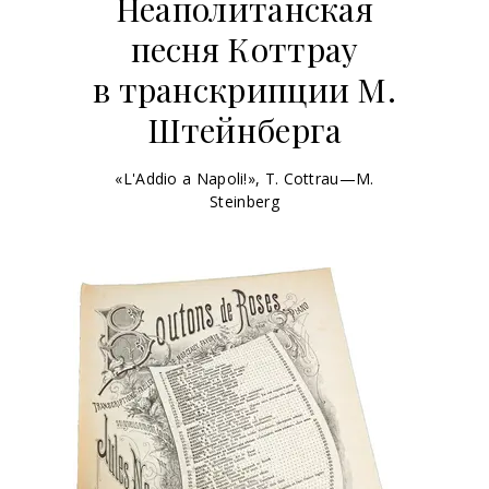
Неаполитанская
песня Коттрау
в транскрипции М.
Штейнберга
«L'Addio a Napoli!», T. Cottrau—M.
Steinberg