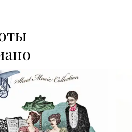
ноты
иано