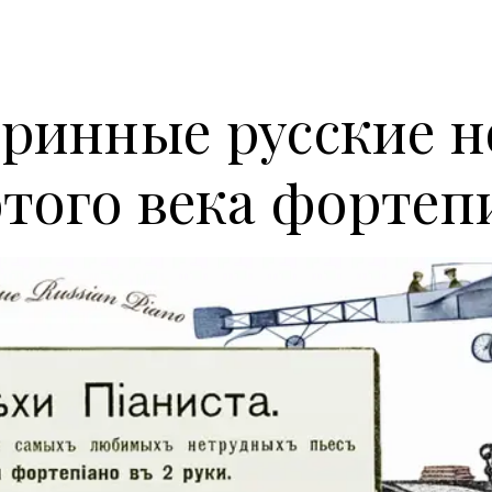
ринные русские 
отого века фортеп