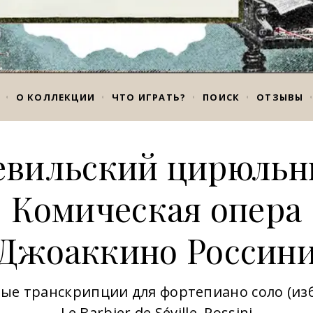
О КОЛЛЕКЦИИ
ЧТО ИГРАТЬ?
ПОИСК
ОТЗЫВЫ
евильский цирюльн
Комическая опера
Джоаккино Россин
ые транскрипции для фортепиано соло (из
Le Barbier de Séville, Rossini