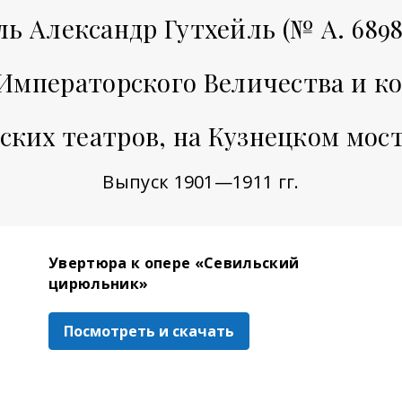
ль Александр Гутхейль (№ A. 6898
 Императорского Величества и к
ких театров, на Кузнецком мост
Выпуск 1901—1911 гг.
Увертюра к опере «Севильский
цирюльник»
Посмотреть и скачать