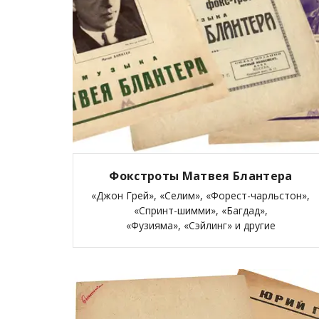
Фокстроты Матвея Блантера
«Джон Грей», «Селим», «Форест-чарльстон»,
«Спринт-шимми», «Багдад»,
«Фузияма», «Сэйлинг» и другие