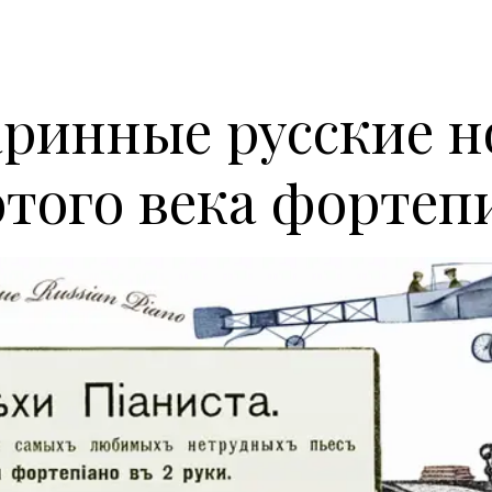
ринные русские 
отого века фортеп