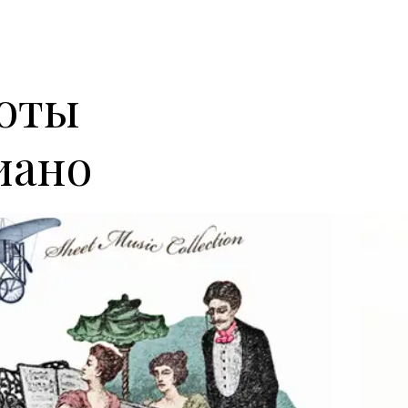
ноты
иано