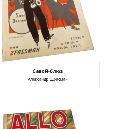
Савой-блюз
Александр Цфасман