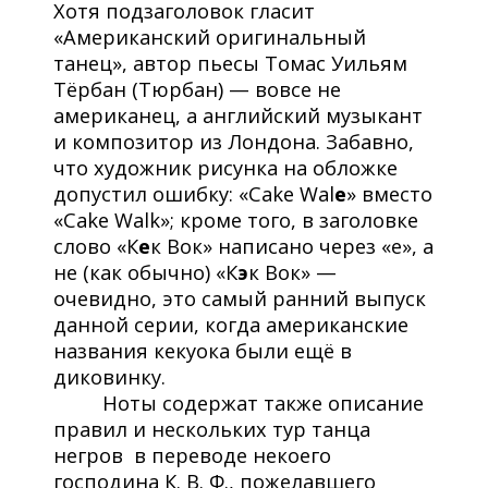
Хотя подзаголовок гласит
«Американский оригинальный
танец», автор пьесы Томас Уильям
Тёрбан (Тюрбан) — вовсе не
американец, а английский музыкант
и композитор из Лондона. Забавно,
что художник рисунка на обложке
допустил ошибку: «Cake Wal
e
» вместо
«Cake Walk»; кроме того, в заголовке
слово «К
е
к Вок» написано через «е», а
не (как обычно) «К
э
к Вок» —
очевидно, это самый ранний выпуск
данной серии, когда американские
названия кекуока были ещё в
диковинку.
Ноты содержат также описание
правил и нескольких тур танца
негров в переводе некоего
господина К. В. Ф., пожелавшего