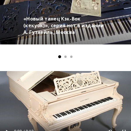
«Новый танец Кэк-Вок
(кекуок)», серия нот в издании
А. Гутхейль, Москва