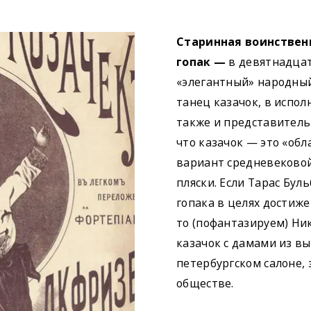
Старинная воинствен
гопак —
в девятнадцат
«элегантный» народный
танец казачок, в испо
также и представитель
что казачок — это «об
вариант средневековой
пляски. Если Тарас Бул
гопака в целях достиже
то (пофантазируем) Ни
казачок с дамами из вы
петербургском салоне, 
обществе.