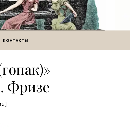
КОНТАКТЫ
(гопак)»
. Фризе
ne]