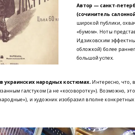
Автор — санкт-петерб
(сочинитель салонно
широкой публики, охва
«бумом». Ноты предст
Идзиковским эффектный
обложкой) более ранне
большой успех.
 в украинских народных костюмах.
Интересно, что,
занным галстуком (а не «косоворотку»). Возможно, э
народные»), и художник изобразил вполне конкретных 