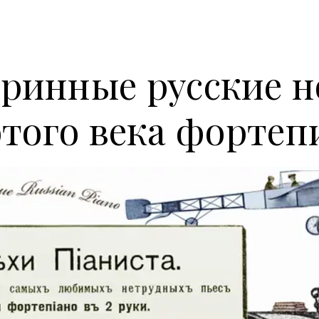
ринные русские 
отого века фортеп