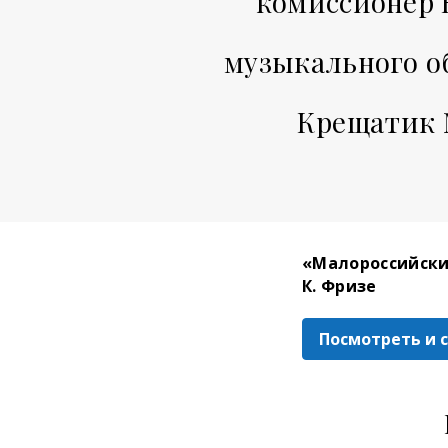
комиссионер 
музыкального о
Крещатик №
«Малороссийский
К. Фризе
Посмотреть и 