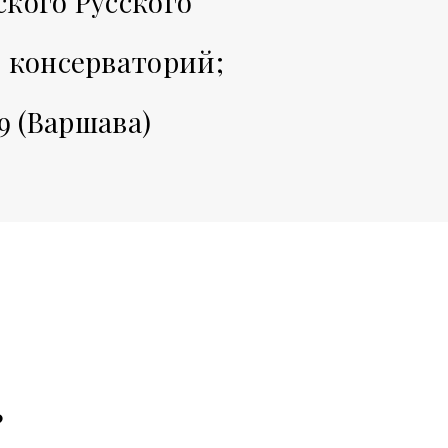
кого Русского
 консерваторий;
9 (Варшава)
?