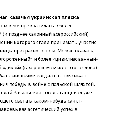
ная казачья украинская пляска —
ом веке превратилась в более
 (и позднее салонный всероссийский)
лнении которого стали принимать участие
ницы прекрасного пола. Можно сказать,
лагороженный» и более «цивилизованный»
 «дикой» (в хорошем смысле этого слова)
ьба с сыновьями когда-то отплясывал
ния победы в войне с польской шляхтой,
колай Васильевич Гоголь танцевал уже
сшего света в каком-нибудь санкт-
завоёвывая эстетический успех в