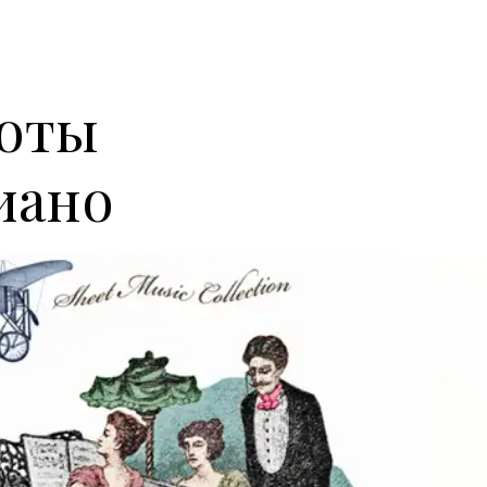
ноты
иано