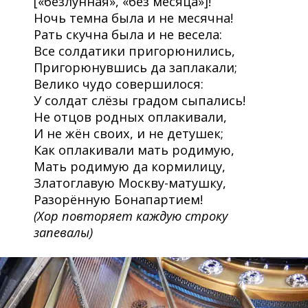
[«безлунная», «без месяца»]!
Ночь темна была и не месячна!
Рать скучна была и не весела:
Все солдатики пригорюнились,
Пригорюнувшись да заплакали;
Велико чудо совершилося:
У солдат слёзы градом сыпались!
Не отцов родных оплакивали,
И не жён своих, и не детушек;
Как оплакивали мать родимую,
Мать родимую да кормилицу,
Златоглавую Москву-матушку,
Разорённую Бонапартием!
(Хор повторяет каждую строку
запевалы)