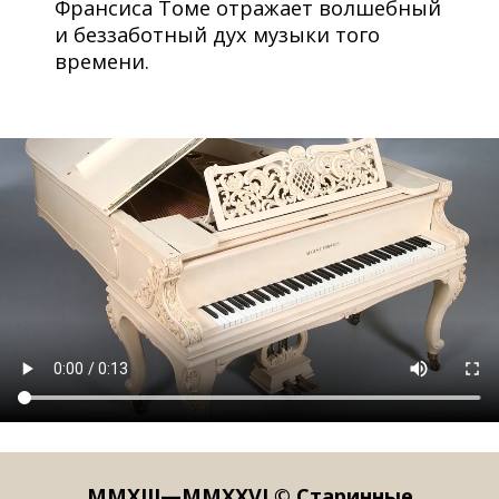
Франсиса Томе отражает волшебный
и беззаботный дух музыки того
времени.
MMXIII—MMXXVI © Старинные