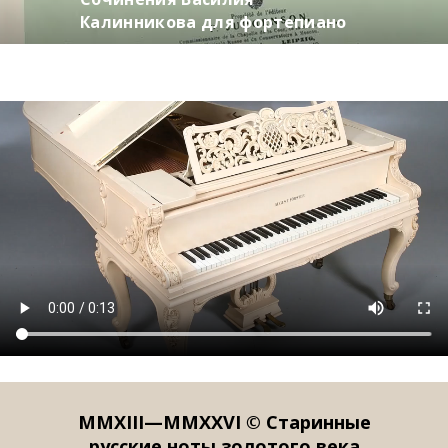
Калинникова для фортепиано
MMXIII—MMXXVI © Старинные
русские ноты золотого века